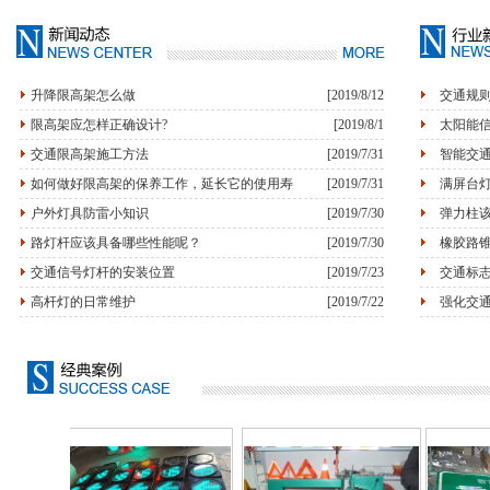
升降限高架怎么做
[2019/8/12
交通规
限高架应怎样正确设计?
[2019/8/1
太阳能
交通限高架施工方法
[2019/7/31
智能交
如何做好限高架的保养工作，延长它的使用寿
[2019/7/31
满屏台
户外灯具防雷小知识
[2019/7/30
弹力柱
路灯杆应该具备哪些性能呢？
[2019/7/30
橡胶路
交通信号灯杆的安装位置
[2019/7/23
交通标
高杆灯的日常维护
[2019/7/22
强化交