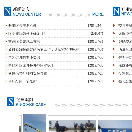
升降限高架怎么做
[2019/8/12
交通规
限高架应怎样正确设计?
[2019/8/1
太阳能
交通限高架施工方法
[2019/7/31
智能交
如何做好限高架的保养工作，延长它的使用寿
[2019/7/31
满屏台
户外灯具防雷小知识
[2019/7/30
弹力柱
路灯杆应该具备哪些性能呢？
[2019/7/30
橡胶路
交通信号灯杆的安装位置
[2019/7/23
交通标
高杆灯的日常维护
[2019/7/22
强化交